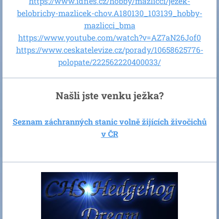
https://www.idnes.cz/hobby/mazlicci/jezek-
belobrichy-mazlicek-chov.A180130_103139_hobby-
mazlicci_bma
https://www.youtube.com/watch?v=AZ7aN26Jof0
https://www.ceskatelevize.cz/porady/10658625776-
polopate/222562220400033/
Našli jste venku ježka?
Seznam záchranných stanic volně žijících živočichů
v ČR