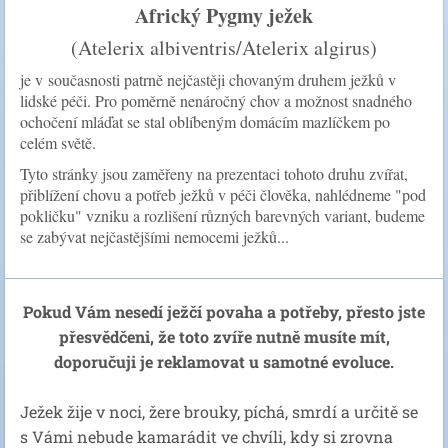
Africký Pygmy ježek
(Atelerix albiventris/Atelerix algirus)
je v
současnosti patrně nejčastěji chovaným druhem ježků v
lidské péči. Pro poměrně nenáročný chov a možnost snadného
ochočení mláďat se stal oblíbeným domácím mazlíčkem po
celém světě.
Tyto stránky jsou zaměřeny na prezentaci tohoto druhu zvířat,
přiblížení chovu a potřeb ježků v péči člověka, nahlédneme "pod
pokličku" vzniku a rozlišení různých barevných variant, budeme
se zabývat nejčastějšími nemocemi ježků...
Pokud Vám nesedí ježčí povaha a potřeby, přesto jste
přesvědčeni, že toto zvíře nutně musíte mít,
doporučuji je reklamovat u samotné evoluce.
Ježek žije v noci, žere brouky, píchá, smrdí a určitě se
s Vámi nebude kamarádit ve chvíli, kdy si zrovna