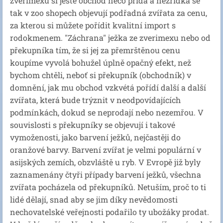
zverimexu si ještě obchod něco přidá a nezřídka se
tak v zoo shopech objevují podřadná zvířata za cenu,
za kterou si můžete pořídit kvalitní import s
rodokmenem. "Záchrana" ježka ze zverimexu nebo od
překupníka tím, že si jej za přemrštěnou cenu
koupíme vyvolá bohužel úplně opačný efekt, než
bychom chtěli, neboť si překupník (obchodník) v
domnění, jak mu obchod vzkvétá pořídí další a další
zvířata, která bude trýznit v neodpovídajících
podmínkách, dokud se neprodají nebo nezemřou. V
souvislosti s překupníky se objevují i takové
vymoženosti, jako barvení ježků, nejčastěji do
oranžové barvy. Barvení zvířat je velmi populární v
asijských zemích, obzvláště u ryb. V Evropě již byly
zaznamenány čtyři případy barvení ježků, všechna
zvířata pocházela od překupníků. Netuším, proč to ti
lidé dělají, snad aby se jim díky nevědomosti
nechovatelské veřejnosti podařilo ty ubožáky prodat.