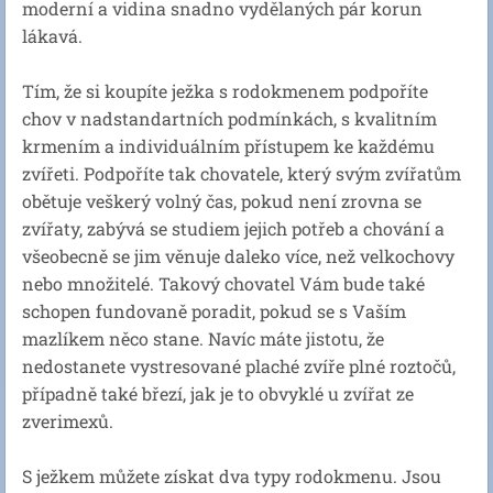
moderní a vidina snadno vydělaných pár korun
lákavá.
Tím, že si koupíte ježka s rodokmenem podpoříte
chov v nadstandartních podmínkách, s kvalitním
krmením a individuálním přístupem ke každému
zvířeti. Podpoříte tak chovatele, který svým zvířatům
obětuje veškerý volný čas, pokud není zrovna se
zvířaty, zabývá se studiem jejich potřeb a chování a
všeobecně se jim věnuje daleko více, než velkochovy
nebo množitelé. Takový chovatel Vám bude také
schopen fundovaně poradit, pokud se s Vaším
mazlíkem něco stane. Navíc máte jistotu, že
nedostanete vystresované plaché zvíře plné roztočů,
případně také březí, jak je to obvyklé u zvířat ze
zverimexů.
S ježkem můžete získat dva typy rodokmenu. Jsou