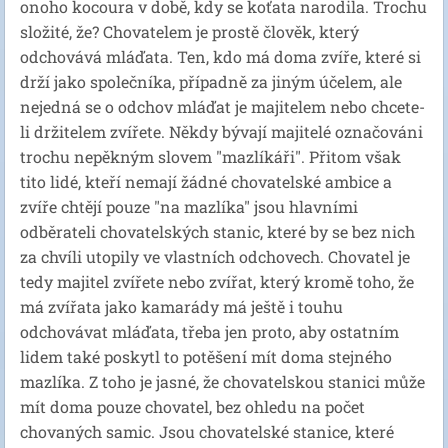
onoho kocoura v době, kdy se koťata narodila. Trochu
složité, že? Chovatelem je prostě člověk, který
odchovává mláďata. Ten, kdo má doma zvíře, které si
drží jako společníka, případně za jiným účelem, ale
nejedná se o odchov mláďat je majitelem nebo chcete-
li držitelem zvířete. Někdy bývají majitelé označováni
trochu nepěkným slovem "mazlíkáři". Přitom však
tito lidé, kteří nemají žádné chovatelské ambice a
zvíře chtějí pouze "na mazlíka" jsou hlavními
odběrateli chovatelských stanic, které by se bez nich
za chvíli utopily ve vlastních odchovech. Chovatel je
tedy majitel zvířete nebo zvířat, který kromě toho, že
má zvířata jako kamarády má ještě i touhu
odchovávat mláďata, třeba jen proto, aby ostatním
lidem také poskytl to potěšení mít doma stejného
mazlíka. Z toho je jasné, že chovatelskou stanici může
mít doma pouze chovatel, bez ohledu na počet
chovaných samic. Jsou chovatelské stanice, které