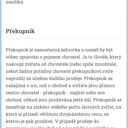
mazlíka.
Překupník
Překupník je samostatná jednotka a neměl by být
vůbec spojován s pojmem chovatel. Je to člověk, který
nakoupí zvířata od chovatele (nebo spíše množitele,
neboť žádný pořádný chovatel překupníkovi zvíře
neprodá) za účelem dalšího prodeje. Překupník se
nezajímá o nic, než o obchod a zvířata jdou přímou
cestou chovatel - překupník - majitel nebo zoo
obchod, odkud jsou prodávána ještě dál. Překupník se
zaměřuje na získání velkého počtu laciných zvířat, na
která si přisadí většinou dvojnásobnou cenu, za
kterou je pak prodává. V případě prodeje do