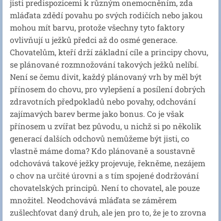
jisti predispozicemi k různým onemocněním, zda
mláďata zdědí povahu po svých rodičích nebo jakou
mohou mít barvu, protože všechny tyto faktory
ovlivňují u ježků předci až do osmé generace.
Chovatelům, kteří drží základní cíle a principy chovu,
se plánované rozmnožování takových ježků nelíbí.
Není se čemu divit, každý plánovaný vrh by měl být
přínosem do chovu, pro vylepšení a posílení dobrých
zdravotních předpokladů nebo povahy, odchování
zajímavých barev berme jako bonus. Co je však
přínosem u zvířat bez původu, u nichž si po několik
generací dalších odchovů nemůžeme být jisti, co
vlastně máme doma? Kdo plánovaně a soustavně
odchovává takové ježky projevuje, řekněme, nezájem
o chov na určité úrovni a s tím spojené dodržování
chovatelských principů. Není to chovatel, ale pouze
množitel. Neodchovává mláďata se záměrem
zušlechťovat daný druh, ale jen pro to, že je to zrovna