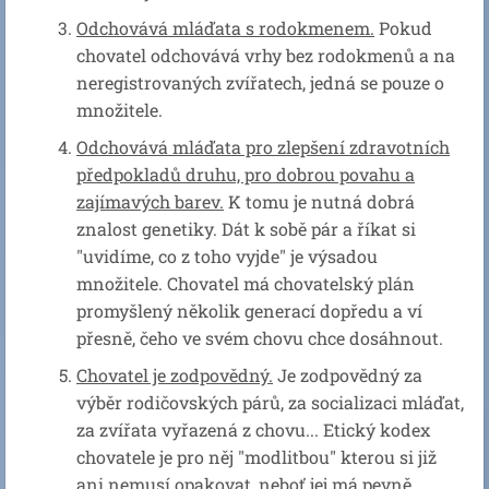
Odchovává mláďata s rodokmenem.
Pokud
chovatel odchovává vrhy bez rodokmenů a na
neregistrovaných zvířatech, jedná se pouze o
množitele.
Odchovává mláďata pro zlepšení zdravotních
předpokladů druhu, pro dobrou povahu a
zajímavých barev.
K tomu je nutná dobrá
znalost genetiky. Dát k sobě pár a říkat si
"uvidíme, co z toho vyjde" je výsadou
množitele. Chovatel má chovatelský plán
promyšlený několik generací dopředu a ví
přesně, čeho ve svém chovu chce dosáhnout.
Chovatel je zodpovědný.
Je zodpovědný za
výběr rodičovských párů, za socializaci mláďat,
za zvířata vyřazená z chovu... Etický kodex
chovatele je pro něj "modlitbou" kterou si již
ani nemusí opakovat, neboť jej má pevně