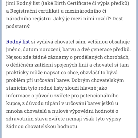
jimi Rodný list (také Birth Certificate či výpis předků)
a Registrační certifikát u mezinárodního či
národního registru. Jaký je mezi nimi rozdíl? Dost
podstatný.
Rodný list
si vydává chovatel sám, většinou obsahuje
jméno, datum narození, barvu a dvě generace předků.
Nejsou zde žádné záznamy o prodělaných chorobách,
o dědičném zatížení spojených linií a chovatel si tam
prakticky může napsat co chce, obzvlášť to bývá
problém při určování barev. Dobrým chovatelským
stanicím tyto rodné listy slouží hlavně jako
informace o původu zvířete pro potencionálního
kupce, z důvodu tápání v určování barev ježků u
mnoha chovatelů a nulové výpovědní hodnotě o
zdravotním stavu zvířete nemají však tyto výpisy
žádnou chovatelskou hodnotu.