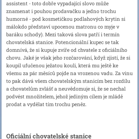
assistent - toto dobře vypadající slovo může
znamenat i pouhou prodavačku a jedno trochu
humorné - pod kosmetičkou podlahových krytin si
málokdo představí upocenou matronu co myje v
baráku schody). Mezi taková slova patří i termín
chovatelská stanice. Potencionální kupec se tak
domnívá, že si kupuje zvíře od chvatele z oficiálního
chovu. Jaké je však jeho rozčarování, když zjistí, že si
koupil ufučenou ježatou kouli, která mu ještě ke
všemu za pár měsíců pojde na vrozenou vadu. Za vinu
to pak dává všem chovatelským stanicím bez rozdílu
a chovatelům zvlášť a neuvědomuje si, že se nechal
podvést množitelem, jehož jediným cílem je mládě
prodat a vydělat tím trochu peněz.
Oficiální chovatelské stanice