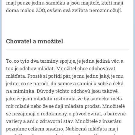
mají pouze jednu samičku a jsou majitelé, kteří mají
doma malou ZOO, ovšem svá zvířata nerozmnožují.
Chovatel a množitel
To, co tyto dva termíny spojuje, je jedna jediná věc, a
tou je odchov mláďat. Množitel chce odchovávat
mláďata. Prostě si pořídí pár, je mu jedno jaký, je mu
jedno, co se narodí, dá samce a samici k sobě a čeká
na miminka. Důvody těchto odchovů jsou takové,
jako že jsou mláďata roztomilá, že by samička měla
mít mladé nebo že se dají mláďata prodat. Množitelé
se nezajímají o rodokmeny, o původ zvířat, o barevné
variety a ani o zdravotní stav. Množitele z inzerátu
poznáme celkem snadno. Nabízená mláďata mají