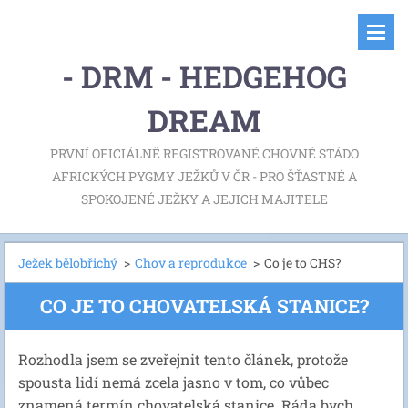
- DRM - HEDGEHOG
DREAM
PRVNÍ OFICIÁLNĚ REGISTROVANÉ CHOVNÉ STÁDO
AFRICKÝCH PYGMY JEŽKŮ V ČR - PRO ŠŤASTNÉ A
SPOKOJENÉ JEŽKY A JEJICH MAJITELE
Ježek bělobřichý
>
Chov a reprodukce
>
Co je to CHS?
CO JE TO CHOVATELSKÁ STANICE?
Rozhodla jsem se zveřejnit tento článek, protože
spousta lidí nemá zcela jasno v tom, co vůbec
znamená termín chovatelská stanice. Ráda bych