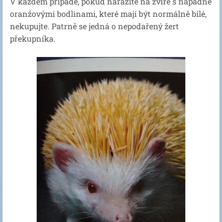
V každém případě, pokud narazíte na zvíře s nápadně
oranžovými bodlinami, které mají být normálně bílé,
nekupujte. Patrně se jedná o nepodařený žert
překupníka.