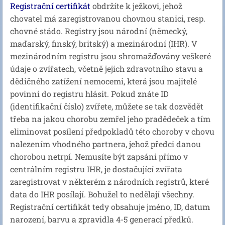
Registrační certifikát
obdržíte k ježkovi, jehož
chovatel má zaregistrovanou chovnou stanici, resp.
chovné stádo. Registry jsou národní (německý,
maďarský, finský, britský) a mezinárodní (IHR). V
mezinárodním registru jsou shromažďovány veškeré
údaje o zvířatech, včetně jejich zdravotního stavu a
dědičného zatížení nemocemi, která jsou majitelé
povinni do registru hlásit. Pokud znáte ID
(identifikační číslo) zvířete, můžete se tak dozvědět
třeba na jakou chorobu zemřel jeho pradědeček a tím
eliminovat posílení předpokladů této choroby v chovu
nalezením vhodného partnera, jehož předci danou
chorobou netrpí. Nemusíte být zapsáni přímo v
centrálním registru IHR, je dostačující zvířata
zaregistrovat v některém z národních registrů, které
data do IHR posílají. Bohužel to nedělají všechny.
Registrační certifikát tedy obsahuje jméno, ID, datum
narození, barvu a zpravidla 4-5 generací předků.