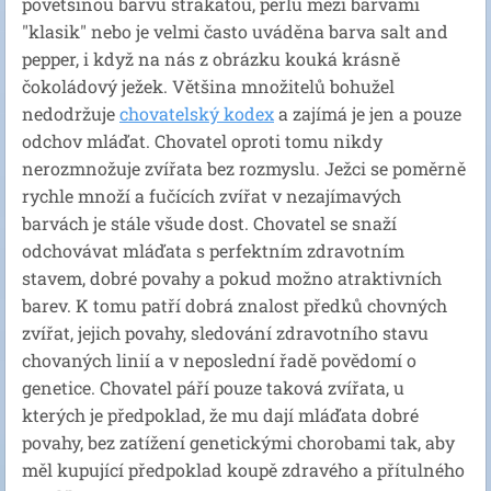
povětšinou barvu strakatou, perlu mezi barvami
"klasik" nebo je velmi často uváděna barva salt and
pepper, i když na nás z obrázku kouká krásně
čokoládový ježek. Většina množitelů bohužel
nedodržuje
chovatelský kodex
a zajímá je jen a pouze
odchov mláďat. Chovatel oproti tomu nikdy
nerozmnožuje zvířata bez rozmyslu. Ježci se poměrně
rychle množí a fučících zvířat v nezajímavých
barvách je stále všude dost. Chovatel se snaží
odchovávat mláďata s perfektním zdravotním
stavem, dobré povahy a pokud možno atraktivních
barev. K tomu patří dobrá znalost předků chovných
zvířat, jejich povahy, sledování zdravotního stavu
chovaných linií a v neposlední řadě povědomí o
genetice. Chovatel páří pouze taková zvířata, u
kterých je předpoklad, že mu dají mláďata dobré
povahy, bez zatížení genetickými chorobami tak, aby
měl kupující předpoklad koupě zdravého a přítulného