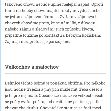
takového chovu nebude úplně nejlepší nápad. Oproti
tomu na hobby chovu majitel nikdy nevydělá, neboť
se jedná o zájmovou činnost. Zvířata v zájmových
chovech chováme proto, že se nám líbí, z důvodu
našeho zájmu o sledování jejich způsobu života,
případně toužíme po kontaktu s hebkým kožíškem.
Zajímají nás, proto si je pořizujeme.
Velkochov a malochov
Definice těchto pojmů je poněkud obtížná. Pro někoho
jsou hodně tři ježci a jiný jich může mít třeba deset a
je to pro něj málo. Obecně lze říci, že ve velkochovech
se počty zvířat počítají od desítek až po tisíce, podle
chovaného druhu. Chovatelské stanice se řadí mezi