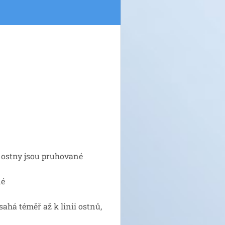
 ostny jsou pruhované
dé
ahá téměř až k linii ostnů,