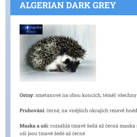
ALGERIAN DARK GREY
Ostny:
smetanové na obou koncích, téměř všechny
Pruhování:
černé, na vnějších okrajích rezavě hně
Maska a uši:
rozsáhlá tmavě šedá až černá maska s
uši jsou tmavě šedé až černé