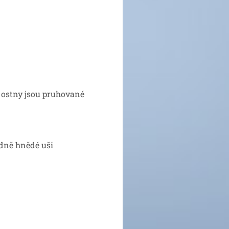
 ostny jsou pruhované
dně hnědé uši