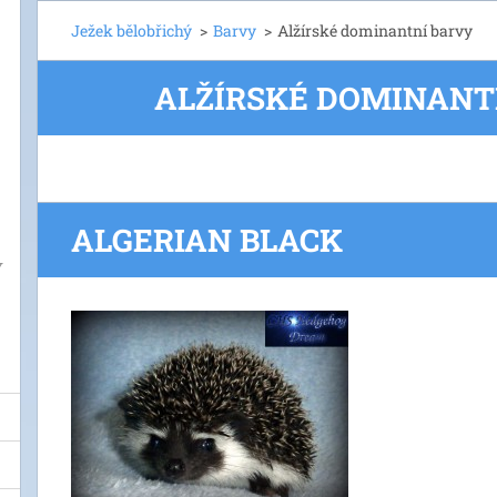
Ježek bělobřichý
>
Barvy
>
Alžírské dominantní barvy
ALŽÍRSKÉ DOMINANT
ALGERIAN BLACK
Y