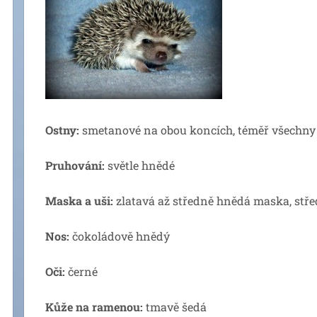
Ostny:
smetanové na obou koncích, téměř všechny
Pruhování:
světle hnědé
Maska a uši:
zlatavá až středně hnědá maska, stře
Nos:
čokoládově hnědý
Oči:
černé
Kůže na ramenou:
tmavě šedá