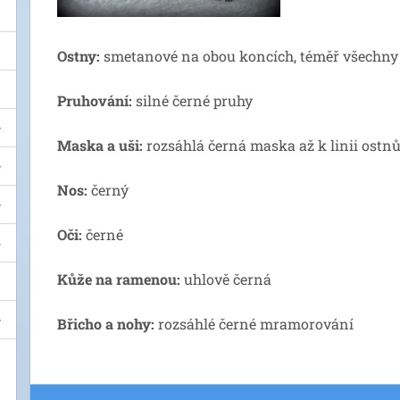
Ostny:
smetanové na obou koncích, téměř všechny
Pruhování:
silné černé pruhy
Maska a uši:
rozsáhlá černá maska až k linii ostnů
Nos:
černý
Oči:
černé
Kůže na ramenou:
uhlově černá
Břicho a nohy:
rozsáhlé černé mramorování