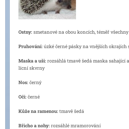
Ostny:
smetanové na obou koncích, téměř všechny
Pruhování:
úzké černé pásky na vnějších okrajích
Maska a uši:
rozsáhlá tmavě šedá maska sahající až
lícní skvrny
Nos:
černý
Oči:
černé
Kůže na ramenou:
tmavě šedá
Břicho a nohy:
rozsáhlé mramorování