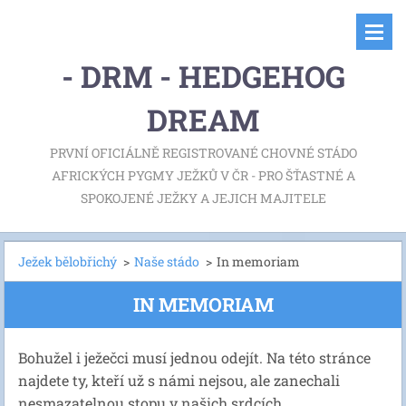
- DRM - HEDGEHOG
DREAM
PRVNÍ OFICIÁLNĚ REGISTROVANÉ CHOVNÉ STÁDO
AFRICKÝCH PYGMY JEŽKŮ V ČR - PRO ŠŤASTNÉ A
SPOKOJENÉ JEŽKY A JEJICH MAJITELE
Ježek bělobřichý
>
Naše stádo
>
In memoriam
IN MEMORIAM
Bohužel i ježečci musí jednou odejít. Na této stránce
najdete ty, kteří už s námi nejsou, ale zanechali
nesmazatelnou stopu v našich srdcích.