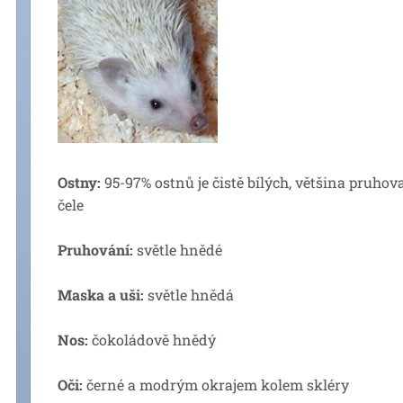
Ostny:
95-97% ostnů je čistě bílých, většina pruho
čele
Pruhování:
světle hnědé
Maska a uši:
světle hnědá
Nos:
čokoládově hnědý
Oči:
černé a modrým okrajem kolem skléry