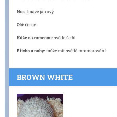
Nos:
tmavě játrový
Oči:
černé
Kůže na ramenou:
světle šedá
Břicho a nohy:
může mít světlé mramorování
BROWN WHITE