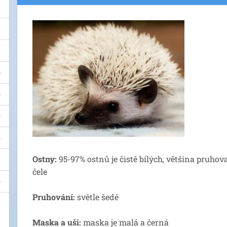
Ostny:
95-97% ostnů je čistě bílých, většina pruho
čele
Pruhování:
světle šedé
Maska a uši:
maska je malá a černá