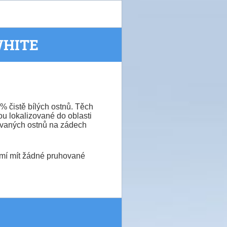
WHITE
0% čistě bílých ostnů.
Těch
sou lokalizované do oblasti
ovaných ostnů
na zádech
esmí mít žádné pruhované