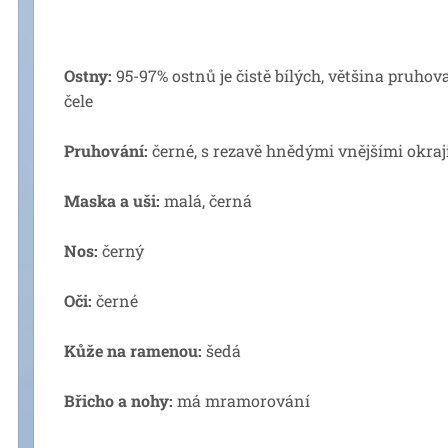
Ostny:
95-97% ostnů je čistě bílých, většina pruho
čele
Pruhování:
černé, s rezavě hnědými vnějšími okraj
Maska a uši:
malá, černá
Nos:
černý
Oči:
černé
Kůže na ramenou:
šedá
Břicho a nohy:
má mramorování