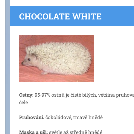
CHOCOLATE WHITE
Ostny:
95-97% ostnů je čistě bílých, většina pruho
čele
Pruhování:
čokoládové, tmavě hnědé
Maska a uši:
světle až středně hnědé