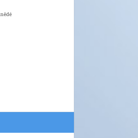
hnědé