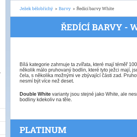
Ježek bělobřichý
>
Barvy
>
Ředící barvy White
ŘEDÍCÍ BARVY - 
Bílá kategorie zahrnuje ta zvířata, které mají téměř 10
několik málo pruhovaný bodlin, které tyto ježci mají, j
Y
čela, s několika možnými ve zbývající části zad. Pruh
nesmí být více než deset.
Double White
varianty jsou stejné jako White, ale n
bodliny kdekoliv na těle.
PLATINUM