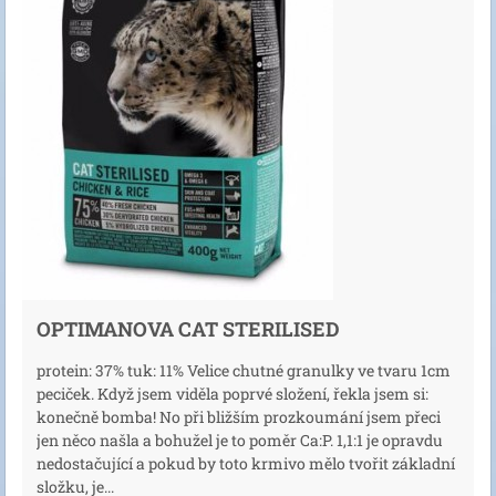
OPTIMANOVA CAT STERILISED
protein: 37% tuk: 11% Velice chutné granulky ve tvaru 1cm
peciček. Když jsem viděla poprvé složení, řekla jsem si:
konečně bomba! No při bližším prozkoumání jsem přeci
jen něco našla a bohužel je to poměr Ca:P. 1,1:1 je opravdu
nedostačující a pokud by toto krmivo mělo tvořit základní
složku, je...