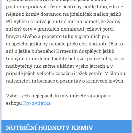
postupně přidávat různé postřehy, podle toho, zda se
nějaké z krmiv dostanou na jídelníček našich ježků.
Při výběru krmiva je nutné mít na paměti, že žádný
sušený červ v granulích nenahradí ježkovi porci
hmyzu živého a procento tuku v granulích pro
dospělého ježka by nemělo překročit hodnotu 15 a to
ani u ježka hubeného! Krmením dospělých ježků
tučnými granulemi docílíte bohužel pouze toho, že se
nadbytečný tuk začne ukládat v jeho játrech a v
případě jejich velkého zasažení ježek zemře. V článku
naleznete i informace a poznatky o krmivech živých.
Výběr těch nejlepších krmiv můžete zakoupit v
eshopu
Pro zvířátka
NUTRIČNÍ HODNOTY KRMIV