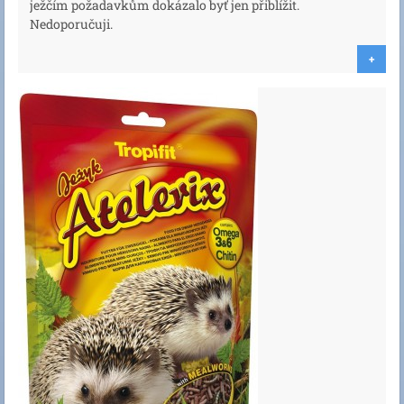
ježčím požadavkům dokázalo byť jen přiblížit.
Nedoporučuji.
+