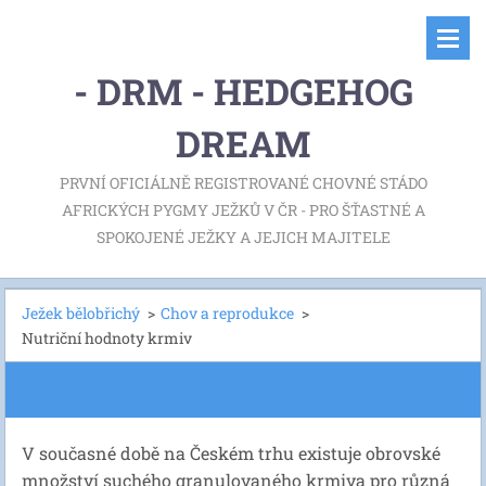
- DRM - HEDGEHOG
DREAM
PRVNÍ OFICIÁLNĚ REGISTROVANÉ CHOVNÉ STÁDO
AFRICKÝCH PYGMY JEŽKŮ V ČR - PRO ŠŤASTNÉ A
SPOKOJENÉ JEŽKY A JEJICH MAJITELE
Ježek bělobřichý
>
Chov a reprodukce
>
Nutriční hodnoty krmiv
V současné době na Českém trhu existuje obrovské
množství suchého granulovaného krmiva pro různá