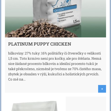
PLATINUM PUPPY CHICKEN
bílkoviny: 27% tuky: 16% polštářky či čtverečky o velikosti
1,5 cm. Toto krmivo není pro kočky, ale pro štěňata. Nemá
sice žádané procento bílkovin a ideální procento tuků je
také překročeno, nicméně je tvořeno ze 70% čistého masa,
zbytek je obsažen v rýži, kukuřici a holistických prvcích.
Co mě na...
+