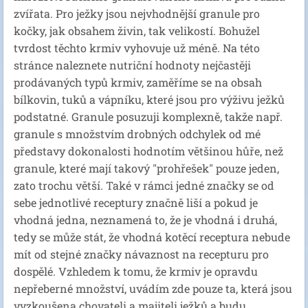
zvířata. Pro ježky jsou nejvhodnější granule pro
kočky, jak obsahem živin, tak velikostí. Bohužel
tvrdost těchto krmiv vyhovuje už méně. Na této
stránce naleznete nutriční hodnoty nejčastěji
prodávaných typů krmiv, zaměříme se na obsah
bílkovin, tuků a vápníku, které jsou pro výživu ježků
podstatné. Granule posuzuji komplexně, takže např.
granule s množstvím drobných odchylek od mé
představy dokonalosti hodnotím většinou hůře, než
granule, které mají takový "prohřešek" pouze jeden,
zato trochu větší. Také v rámci jedné značky se od
sebe jednotlivé receptury značně liší a pokud je
vhodná jedna, neznamená to, že je vhodná i druhá,
tedy se může stát, že vhodná kotěcí receptura nebude
mít od stejné značky návaznost na recepturu pro
dospělé. Vzhledem k tomu, že krmiv je opravdu
nepřeberné množství, uvádím zde pouze ta, která jsou
vyzkoušena chovateli a majiteli ježků a budu