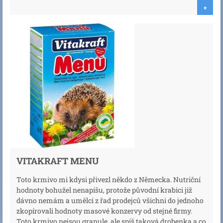
+
VITAKRAFT MENU
Toto krmivo mi kdysi přivezl někdo z Německa. Nutriční
hodnoty bohužel nenapíšu, protože původní krabici již
dávno nemám a umělci z řad prodejců všichni do jednoho
zkopírovali hodnoty masové konzervy od stejné firmy.
Toto krmivo nejsou granule, ale spíš taková drobenka a co