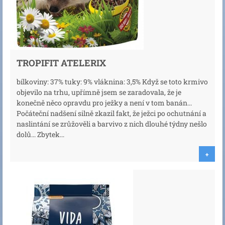
TROPIFIT ATELERIX
bílkoviny: 37% tuky: 9% vláknina: 3,5% Když se toto krmivo
objevilo na trhu, upřímně jsem se zaradovala, že je
konečně něco opravdu pro ježky a není v tom banán...
Počáteční nadšení silně zkazil fakt, že ježci po ochutnání a
naslintání se zrůžověli a barvivo z nich dlouhé týdny nešlo
dolů... Zbytek...
+