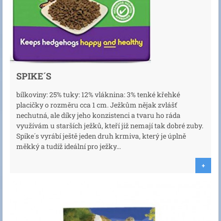
SPIKE´S
bílkoviny: 25% tuky: 12% vláknina: 3% tenké křehké
placičky o rozměru cca 1 cm. Ježkům nějak zvlášť
nechutná, ale díky jeho konzistenci a tvaru ho ráda
využívám u starších ježků, kteří již nemají tak dobré zuby.
Spike´s vyrábí ještě jeden druh krmiva, který je úplně
měkký a tudíž ideální pro ježky...
+