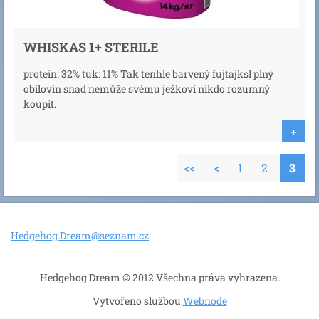
WHISKAS 1+ STERILE
protein: 32% tuk: 11% Tak tenhle barvený fujtajksl plný
obilovin snad nemůže svému ježkovi nikdo rozumný
koupit.
+
<<
<
1
2
3
Hedgehog
.Dream@s
eznam.cz
Hedgehog Dream © 2012 Všechna práva vyhrazena.
Vytvořeno službou
Webnode