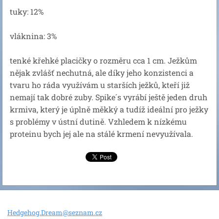
tuky: 12%
vláknina: 3%
tenké křehké placičky o rozměru cca 1 cm. Ježkům
nějak zvlášť nechutná, ale díky jeho konzistenci a
tvaru ho ráda využívám u starších ježků, kteří již
nemají tak dobré zuby. Spike´s vyrábí ještě jeden druh
krmiva, který je úplně měkký a tudíž ideální pro ježky
s problémy v ústní dutině. Vzhledem k nízkému
proteinu bych jej ale na stálé krmení nevyužívala.
Hedgehog
.Dream@s
eznam.cz