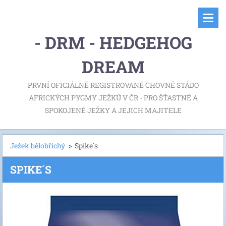
- DRM - HEDGEHOG
DREAM
PRVNÍ OFICIÁLNĚ REGISTROVANÉ CHOVNÉ STÁDO
AFRICKÝCH PYGMY JEŽKŮ V ČR - PRO ŠŤASTNÉ A
SPOKOJENÉ JEŽKY A JEJICH MAJITELE
Ježek bělobřichý
>
Spike´s
SPIKE´S